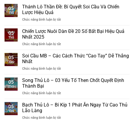
Thánh Lô Thần Đề: Bí Quyết Soi Cầu Và Chiến
05
Lược Hiệu Quả
Th5
Chức năng bình luận bị tắt
ở
Thánh
Lô
Chiến Lược Nuôi Dàn Đề 20 Số Bất Bại Hiệu Quả
05
Thần
Nhất 2025
Th5
Đề:
Chức năng bình luận bị tắt
ở
Bí
Chiến
Quyết
Lược
Soi Cầu MB – Các Cách Thức “Cao Tay” Dễ Thắng
Soi
05
Nuôi
Cầu
Nhất
Th5
Dàn
Và
Chức năng bình luận bị tắt
ở
Đề
Chiến
Soi
20
Lược
Cầu
Song Thủ Lô – 03 Yếu Tố Then Chốt Quyết Định
Số
Hiệu
05
MB
Bất
Thành Bại
Quả
Th5
–
Bại
Chức năng bình luận bị tắt
ở
Các
Hiệu
Song
Cách
Quả
Thủ
Bạch Thủ Lô – Bí Kíp 1 Phát Ăn Ngay Từ Cao Thủ
Thức
Nhất
05
Lô
“Cao
Lão Làng
2025
Th5
–
Tay”
Chức năng bình luận bị tắt
ở
03
Dễ
Bạch
Yếu
Thắng
Thủ
Tố
Nhất
Lô
Then