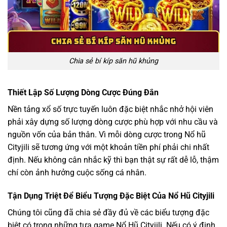
Chia sẻ bí kíp săn hũ khủng
Thiết Lập Số Lượng Dòng Cược Đúng Đắn
Nền tảng xổ số trực tuyến luôn đặc biệt nhắc nhở hội viên
phải xây dựng số lượng dòng cược phù hợp với nhu cầu và
nguồn vốn của bản thân. Vì mỗi dòng cược trong Nổ hũ
Cityjili sẽ tương ứng với một khoản tiền phí phải chi nhất
định. Nếu không cân nhắc kỹ thì bạn thật sự rất dễ lỗ, thậm
chí còn ảnh hưởng cuộc sống cá nhân.
Tận Dụng Triệt Để Biểu Tượng Đặc Biệt Của Nổ Hũ Cityjili
Chúng tôi cũng đã chia sẻ đầy đủ về các biểu tượng đặc
biệt có trong những tựa game Nổ Hũ Cityjili. Nếu có ý định