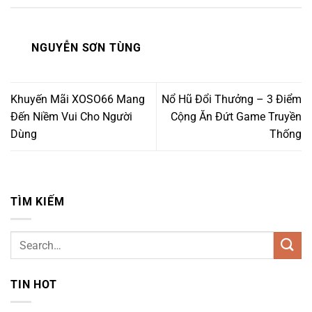
NGUYỄN SƠN TÙNG
Khuyến Mãi XOSO66 Mang
Nổ Hũ Đổi Thưởng – 3 Điểm
Đến Niềm Vui Cho Người
Cộng Ăn Đứt Game Truyền
Dùng
Thống
TÌM KIẾM
TIN HOT