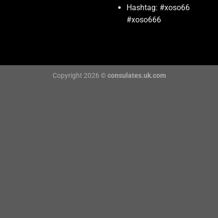
Hashtag: #xoso66
#xoso666
Copyright 2026 ©
consulates.uk.com