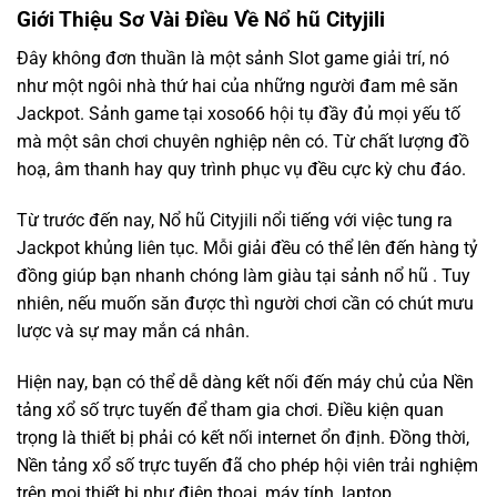
Giới Thiệu Sơ Vài Điều Về Nổ hũ Cityjili
Đây không đơn thuần là một sảnh Slot game giải trí, nó
như một ngôi nhà thứ hai của những người đam mê săn
Jackpot. Sảnh game tại
xoso66
hội tụ đầy đủ mọi yếu tố
mà một sân chơi chuyên nghiệp nên có. Từ chất lượng đồ
hoạ, âm thanh hay quy trình phục vụ đều cực kỳ chu đáo.
Từ trước đến nay, Nổ hũ Cityjili nổi tiếng với việc tung ra
Jackpot khủng liên tục. Mỗi giải đều có thể lên đến hàng tỷ
đồng giúp bạn nhanh chóng làm giàu tại
sảnh nổ hũ
. Tuy
nhiên, nếu muốn săn được thì người chơi cần có chút mưu
lược và sự may mắn cá nhân.
Hiện nay, bạn có thể dễ dàng kết nối đến máy chủ của Nền
tảng xổ số trực tuyến để tham gia chơi. Điều kiện quan
trọng là thiết bị phải có kết nối internet ổn định. Đồng thời,
Nền tảng xổ số trực tuyến đã cho phép hội viên trải nghiệm
trên mọi thiết bị như điện thoại, máy tính, laptop,…