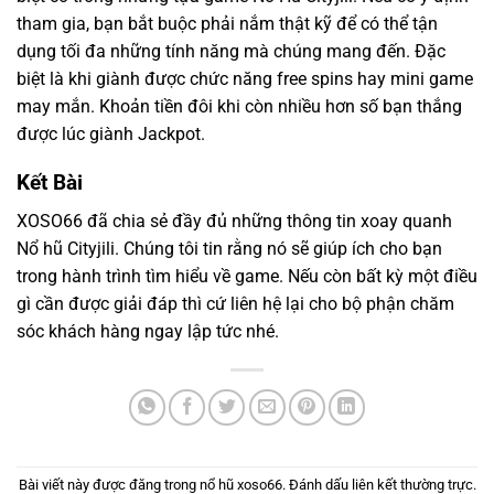
tham gia, bạn bắt buộc phải nắm thật kỹ để có thể tận
dụng tối đa những tính năng mà chúng mang đến. Đặc
biệt là khi giành được chức năng free spins hay mini game
may mắn. Khoản tiền đôi khi còn nhiều hơn số bạn thắng
được lúc giành Jackpot.
Kết Bài
XOSO66 đã chia sẻ đầy đủ những thông tin xoay quanh
Nổ hũ Cityjili. Chúng tôi tin rằng nó sẽ giúp ích cho bạn
trong hành trình tìm hiểu về game. Nếu còn bất kỳ một điều
gì cần được giải đáp thì cứ liên hệ lại cho bộ phận chăm
sóc khách hàng ngay lập tức nhé.
Bài viết này được đăng trong
nổ hũ xoso66
. Đánh dấu
liên kết thường trực
.