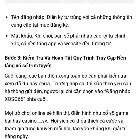
Tên đăng nhập: Điền ký tự trùng với cả những thông tin
cung cấp tại mục đăng ký.
Mật khẩu: Khi chơi, bạn sẽ phải nhập các ký tự chính
xác, cả nền tảng app và website đều tương tự.
Bước 3: Kiểm Tra Và Hoàn Tất Quy Trình Truy Cập Nền
tảng xổ số trực tuyến
Cuối cùng, các bạn điền xong toàn bộ cần phải kiểm tra
xem đã đủ hay chưa. Trường hợp sai thì sửa theo yêu cầu
hệ thống gửi đến, ngược lại chỉ cần chọn vào “Đăng nhập
XOSO66” phía cuối.
Mọi trò chơi online sẽ hiển thị, điển hình như xổ số game
bài hay casino,….vv. Hội viên cứ thỏa thích cá cược và
tham gia từng khuyến mãi hời, tạo vốn khủng khi giải trí
hàng ngày.