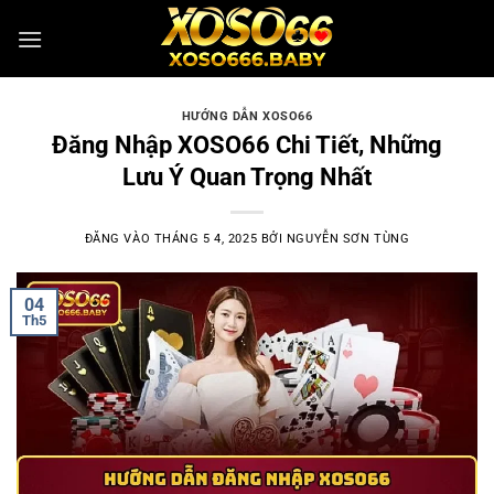
Bỏ
qua
nội
dung
HƯỚNG DẪN XOSO66
Đăng Nhập XOSO66 Chi Tiết, Những
Lưu Ý Quan Trọng Nhất
ĐĂNG VÀO
THÁNG 5 4, 2025
BỞI
NGUYỄN SƠN TÙNG
04
Th5