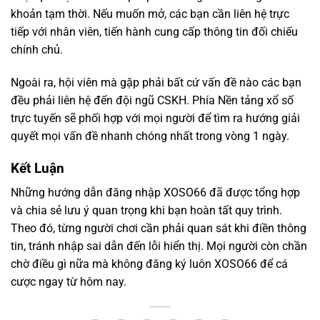
khoản tạm thời. Nếu muốn mở, các bạn cần liên hệ trực
tiếp với nhân viên, tiến hành cung cấp thông tin đối chiếu
chính chủ.
Ngoài ra, hội viên mà gặp phải bất cứ vấn đề nào các bạn
đều phải liên hệ đến đội ngũ CSKH. Phía Nền tảng xổ số
trực tuyến sẽ phối hợp với mọi người để tìm ra hướng giải
quyết mọi vấn đề nhanh chóng nhất trong vòng 1 ngày.
Kết Luận
Những hướng dẫn đăng nhập XOSO66 đã được tổng hợp
và chia sẻ lưu ý quan trọng khi bạn hoàn tất quy trình.
Theo đó, từng người chơi cần phải quan sát khi điền thông
tin, tránh nhập sai dẫn đến lỗi hiển thị. Mọi người còn chần
chờ điều gì nữa mà không đăng ký luôn XOSO66 để cá
cược ngay từ hôm nay.