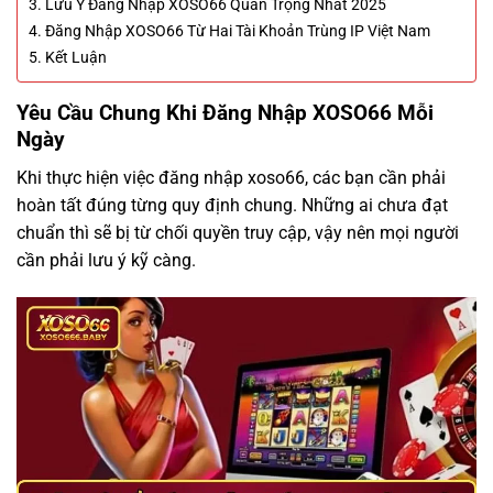
Lưu Ý Đăng Nhập XOSO66 Quan Trọng Nhất 2025
Đăng Nhập XOSO66 Từ Hai Tài Khoản Trùng IP Việt Nam
Kết Luận
Yêu Cầu Chung Khi Đăng Nhập XOSO66 Mỗi
Ngày
Khi thực hiện việc đăng nhập
xoso66
, các bạn cần phải
hoàn tất đúng từng quy định chung. Những ai chưa đạt
chuẩn thì sẽ bị từ chối quyền truy cập, vậy nên mọi người
cần phải lưu ý kỹ càng.