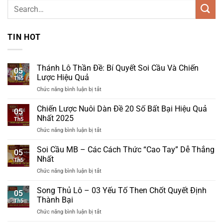
TIN HOT
Thánh Lô Thần Đề: Bí Quyết Soi Cầu Và Chiến
05
Lược Hiệu Quả
Th5
Chức năng bình luận bị tắt
ở
Thánh
Lô
Chiến Lược Nuôi Dàn Đề 20 Số Bất Bại Hiệu Quả
05
Thần
Nhất 2025
Th5
Đề:
Chức năng bình luận bị tắt
ở
Bí
Chiến
Quyết
Lược
Soi Cầu MB – Các Cách Thức “Cao Tay” Dễ Thắng
Soi
05
Nuôi
Cầu
Nhất
Th5
Dàn
Và
Chức năng bình luận bị tắt
ở
Đề
Chiến
Soi
20
Lược
Cầu
Song Thủ Lô – 03 Yếu Tố Then Chốt Quyết Định
Số
Hiệu
05
MB
Bất
Thành Bại
Quả
Th5
–
Bại
Chức năng bình luận bị tắt
ở
Các
Hiệu
Song
Cách