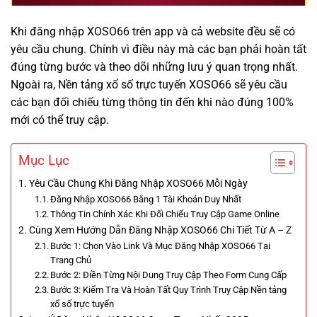
Khi
đăng nhập XOSO66
trên app và cả website đều sẽ có
yêu cầu chung. Chính vì điều này mà các bạn phải hoàn tất
đúng từng bước và theo dõi những lưu ý quan trọng nhất.
Ngoài ra, Nền tảng xổ số trực tuyến XOSO66 sẽ yêu cầu
các bạn đối chiếu từng thông tin đến khi nào đúng 100%
mới có thể truy cập.
Mục Lục
Yêu Cầu Chung Khi Đăng Nhập XOSO66 Mỗi Ngày
Đăng Nhập XOSO66 Bằng 1 Tài Khoản Duy Nhất
Thông Tin Chính Xác Khi Đối Chiếu Truy Cập Game Online
Cùng Xem Hướng Dẫn Đăng Nhập XOSO66 Chi Tiết Từ A – Z
Bước 1: Chọn Vào Link Và Mục Đăng Nhập XOSO66 Tại
Trang Chủ
Bước 2: Điền Từng Nội Dung Truy Cập Theo Form Cung Cấp
Bước 3: Kiểm Tra Và Hoàn Tất Quy Trình Truy Cập Nền tảng
xổ số trực tuyến