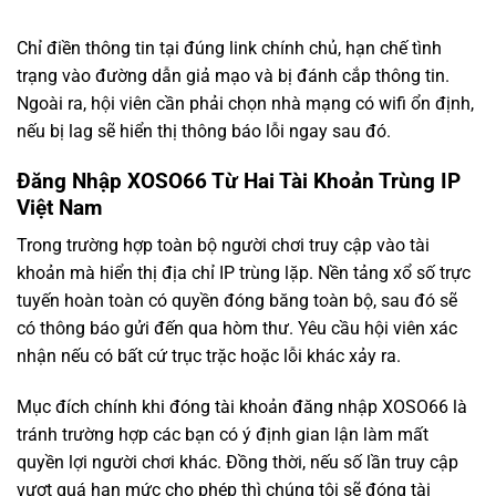
Chỉ điền thông tin tại đúng link chính chủ, hạn chế tình
trạng vào đường dẫn giả mạo và bị đánh cắp thông tin.
Ngoài ra, hội viên cần phải chọn nhà mạng có wifi ổn định,
nếu bị lag sẽ hiển thị thông báo lỗi ngay sau đó.
Đăng Nhập XOSO66 Từ Hai Tài Khoản Trùng IP
Việt Nam
Trong trường hợp toàn bộ người chơi truy cập vào tài
khoản mà hiển thị địa chỉ IP trùng lặp. Nền tảng xổ số trực
tuyến hoàn toàn có quyền đóng băng toàn bộ, sau đó sẽ
có thông báo gửi đến qua hòm thư. Yêu cầu hội viên xác
nhận nếu có bất cứ trục trặc hoặc lỗi khác xảy ra.
Mục đích chính khi đóng tài khoản đăng nhập XOSO66 là
tránh trường hợp các bạn có ý định gian lận làm mất
quyền lợi người chơi khác. Đồng thời, nếu số lần truy cập
vượt quá hạn mức cho phép thì chúng tôi sẽ đóng tài