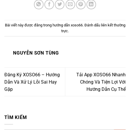
Bài viết này được đăng trong
hướng dẫn xoso66
. Đánh dấu
liên kết thường
trực
.
NGUYỄN SƠN TÙNG
Đăng Ký XOSO66 – Hướng
Tải App XOSO66 Nhanh
Dẫn Và Xử Lý Lỗi Sai Hay
Chóng Và Tiện Lợi Với
Gặp
Hướng Dẫn Cụ Thể
TÌM KIẾM